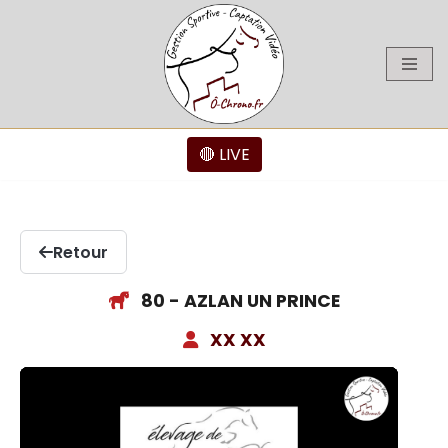
Aller
au
contenu
🔴 LIVE
Retour
80 - AZLAN UN PRINCE
XX XX