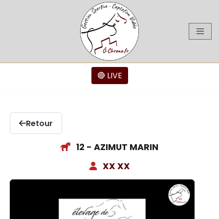
Aller
au
contenu
🔴 LIVE
Retour
12 - AZIMUT MARIN
XX XX