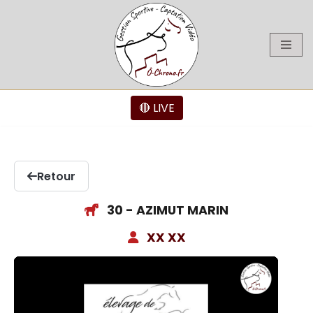
Aller
au
contenu
🔴 LIVE
Retour
30 - AZIMUT MARIN
XX XX