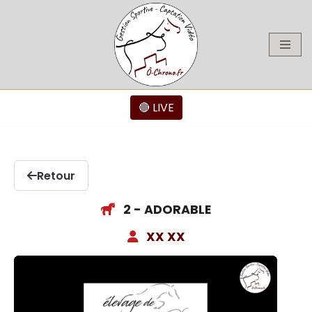
Aller
au
contenu
🔴 LIVE
Retour
2 - ADORABLE
XX XX