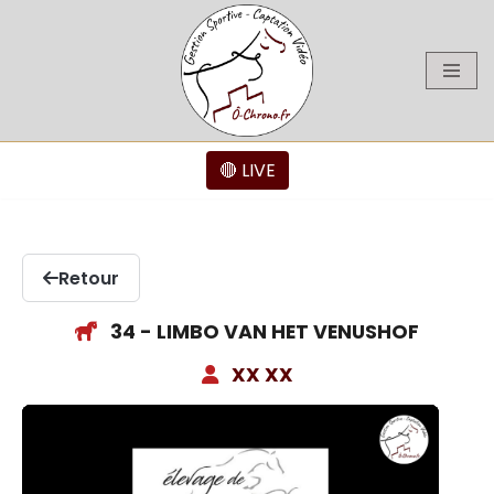
Aller
au
contenu
🔴 LIVE
Retour
34 - LIMBO VAN HET VENUSHOF
XX XX