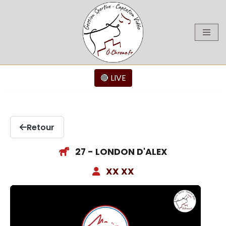
Aller
au
contenu
🔴 LIVE
Retour
27 - LONDON D'ALEX
XX XX