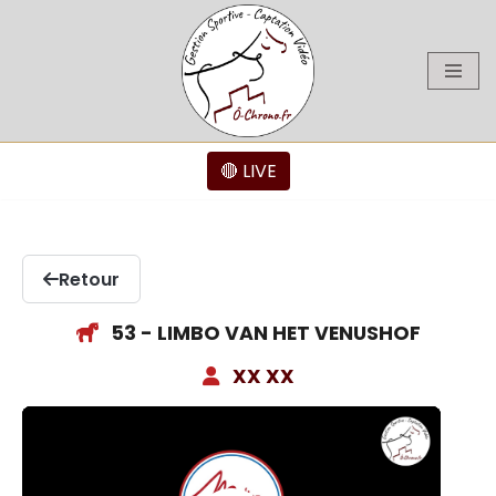
Aller
au
contenu
🔴 LIVE
Retour
53 - LIMBO VAN HET VENUSHOF
XX XX