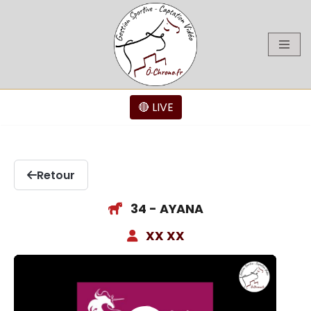
Aller
au
contenu
🔴 LIVE
Retour
34 - AYANA
XX XX