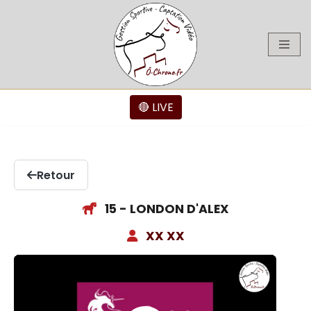
Aller
au
contenu
🔴 LIVE
Retour
15 - LONDON D'ALEX
XX XX