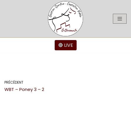
Aller
au
contenu
🔴 LIVE
PRÉCÉDENT
WBT – Poney 3 – 2