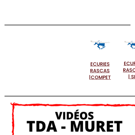
ECU
ECURIES
RAS
RASCAS
| S
|COMPET