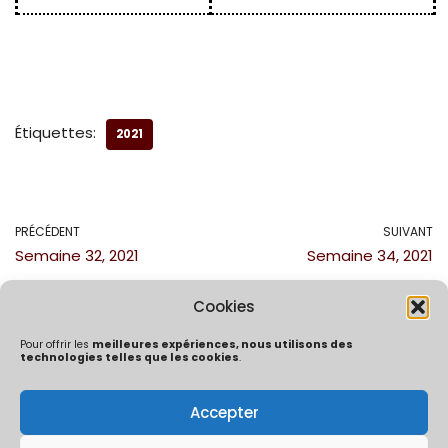
Étiquettes:
2021
PRÉCÉDENT
SUIVANT
Semaine 32, 2021
Semaine 34, 2021
Cookies
Pour offrir les
meilleures expériences, nous utilisons des
technologies telles que les cookies
.
Accepter
Politique de confidentialité
Mentions Légales
Politique de cookies (UE)