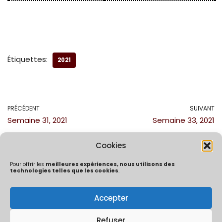
Étiquettes:
2021
PRÉCÉDENT
SUIVANT
Semaine 31, 2021
Semaine 33, 2021
Cookies
Pour offrir les
meilleures expériences, nous utilisons des
technologies telles que les cookies
.
Accepter
Politique de confidentialité
Mentions Légales
Politique de cookies (UE)
Refuser