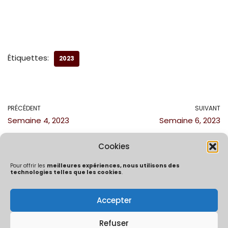
Étiquettes:
2023
PRÉCÉDENT
SUIVANT
Semaine 4, 2023
Semaine 6, 2023
Cookies
Pour offrir les
meilleures expériences, nous utilisons des
technologies telles que les cookies
.
Accepter
Politique de confidentialité
Mentions Légales
Politique de cookies (UE)
Refuser