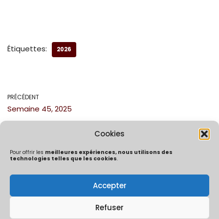
Étiquettes:
2026
PRÉCÉDENT
Semaine 45, 2025
Cookies
Pour offrir les
meilleures expériences, nous utilisons des
technologies telles que les cookies
.
Accepter
Politique de confidentialité
Mentions Légales
Politique de cookies (UE)
Refuser