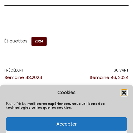
Étiquettes:
2024
PRÉCÉDENT
SUIVANT
Semaine 43,2024
Semaine 46, 2024
Cookies
Pour offrir les
meilleures expériences, nous utilisons des
technologies telles que les cookies
.
Accepter
Politique de confidentialité
Mentions Légales
Politique de cookies (UE)