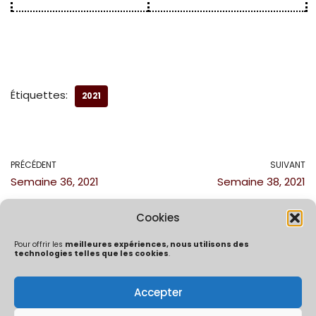
Étiquettes:
2021
PRÉCÉDENT
SUIVANT
Semaine 36, 2021
Semaine 38, 2021
Cookies
Pour offrir les
meilleures expériences, nous utilisons des
technologies telles que les cookies
.
Accepter
Politique de confidentialité
Mentions Légales
Politique de cookies (UE)