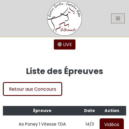
Aller
au
contenu
🔴 LIVE
Liste des Épreuves
Retour aux Concours
Épreuve
Date
Action
Vidéos
As Poney 1 Vitesse TDA
14/3