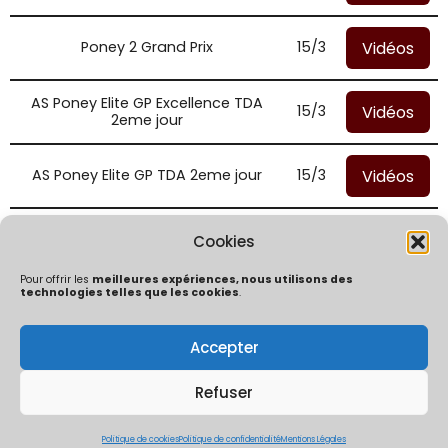
Vidéos
Poney 2 Grand Prix
15/3
AS Poney Elite GP Excellence TDA
Vidéos
15/3
2eme jour
Vidéos
AS Poney Elite GP TDA 2eme jour
15/3
Future Elite 7 ans Grand Prix (115)
Vidéos
15/3
Cookies
TDA
Pour offrir les
meilleures expériences, nous utilisons des
technologies telles que les cookies
.
Accepter
Politique de confidentialité
Mentions Légales
Politique de cookies (UE)
Refuser
ÔChrono By Ocaptation | Un concept crée et développé par
Thibaut Mouly & Co | 2026
Politique de cookies
Politique de confidentialité
Mentions Légales