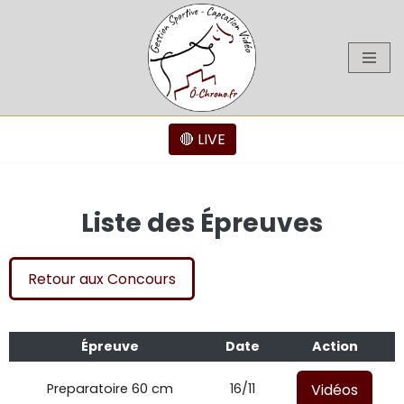
Aller
au
contenu
🔴 LIVE
Liste des Épreuves
Retour aux Concours
Épreuve
Date
Action
Vidéos
Preparatoire 60 cm
16/11