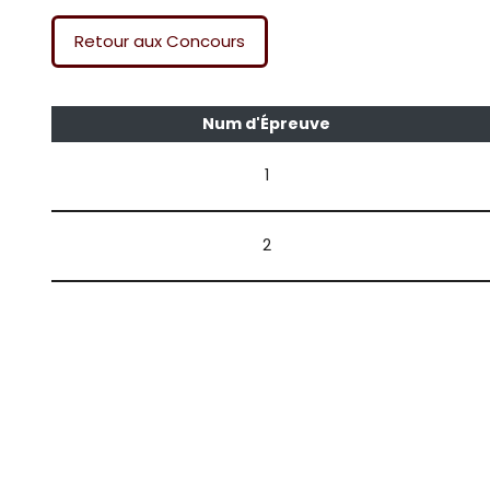
Retour aux Concours
Num d'Épreuve
1
2