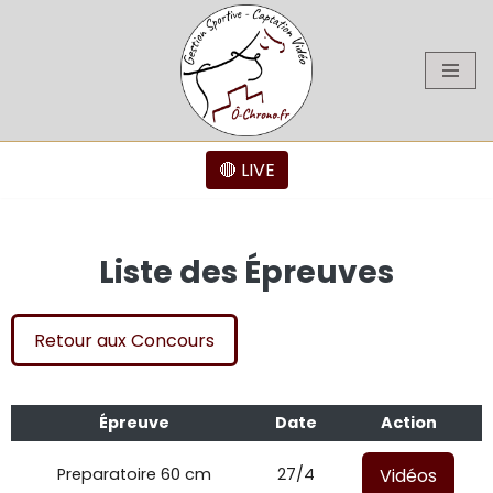
Aller
au
contenu
🔴 LIVE
Liste des Épreuves
Retour aux Concours
Épreuve
Date
Action
Vidéos
Preparatoire 60 cm
27/4