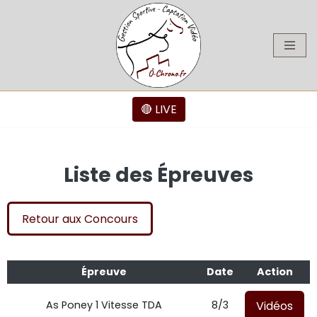
Aller
au
contenu
🔴 LIVE
Liste des Épreuves
Retour aux Concours
Épreuve
Date
Action
Vidéos
As Poney 1 Vitesse TDA
8/3