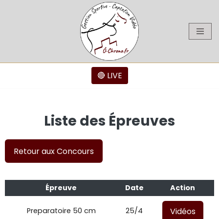
Aller
au
contenu
🔴 LIVE
Liste des Épreuves
Retour aux Concours
Épreuve
Date
Action
Vidéos
Preparatoire 50 cm
25/4