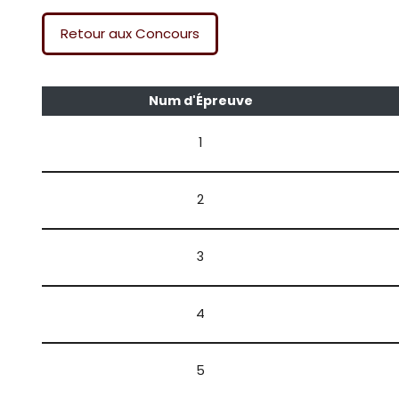
Retour aux Concours
Num d'Épreuve
1
2
3
4
5