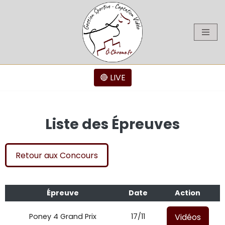
Aller
au
contenu
🔴 LIVE
Liste des Épreuves
Retour aux Concours
Épreuve
Date
Action
Vidéos
Poney 4 Grand Prix
17/11