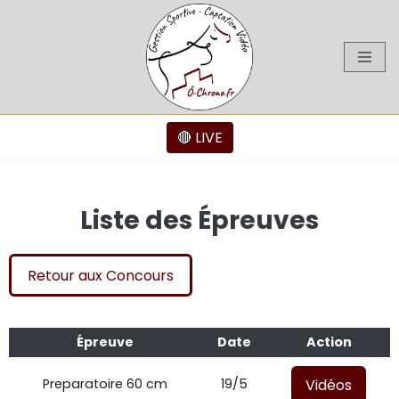
Aller
au
contenu
🔴 LIVE
Liste des Épreuves
Retour aux Concours
Épreuve
Date
Action
Vidéos
Preparatoire 60 cm
19/5