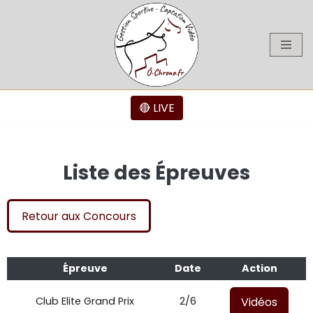
Aller
au
contenu
🔴 LIVE
Liste des Épreuves
Retour aux Concours
Épreuve
Date
Action
Vidéos
Club Elite Grand Prix
2/6