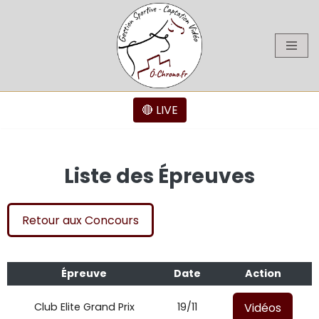
Aller
au
contenu
🔴 LIVE
Liste des Épreuves
Retour aux Concours
Épreuve
Date
Action
Vidéos
Club Elite Grand Prix
19/11