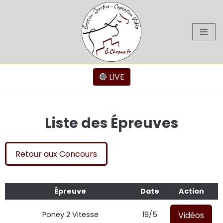
Aller
au
contenu
🔴 LIVE
Liste des Épreuves
Retour aux Concours
Épreuve
Date
Action
Vidéos
Poney 2 Vitesse
19/5