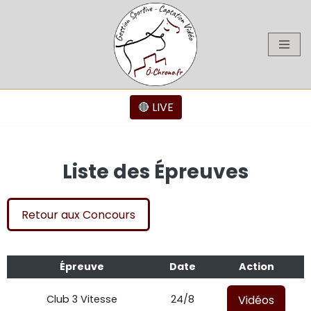
Aller
au
contenu
🔴 LIVE
Liste des Épreuves
Retour aux Concours
Épreuve
Date
Action
Vidéos
Club 3 Vitesse
24/8