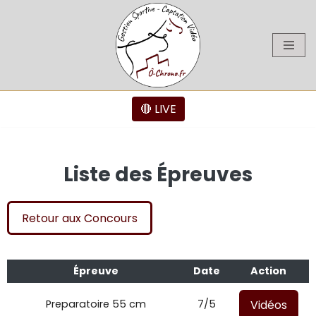
Aller
au
contenu
🔴 LIVE
Liste des Épreuves
Retour aux Concours
Épreuve
Date
Action
Vidéos
Preparatoire 55 cm
7/5