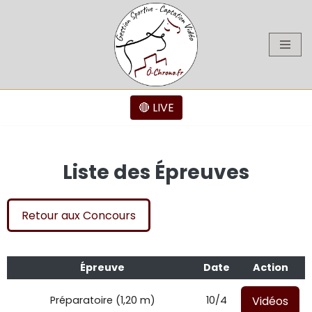
Aller
au
contenu
🔴 LIVE
Liste des Épreuves
Retour aux Concours
Épreuve
Date
Action
Vidéos
Préparatoire (1,20 m)
10/4