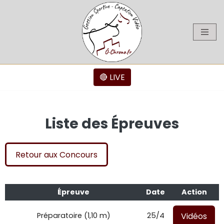
Aller
au
contenu
🔴 LIVE
Liste des Épreuves
Retour aux Concours
Épreuve
Date
Action
Vidéos
Préparatoire (1,10 m)
25/4