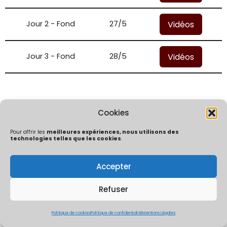
Vidéos
Jour 2 - Fond
27/5
Vidéos
Jour 3 - Fond
28/5
Cookies
Pour offrir les
meilleures expériences, nous utilisons des
technologies telles que les cookies
.
Accepter
Politique de confidentialité
Mentions Légales
Politique de cookies (UE)
Refuser
ÔChrono By Ocaptation | Un concept crée et développé par
Thibaut Mouly & Co | 2026
Politique de cookies
Politique de confidentialité
Mentions Légales