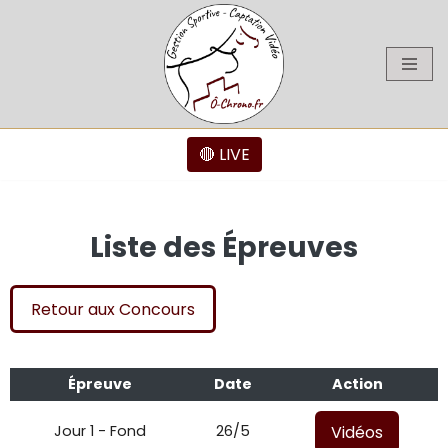
Aller
au
contenu
🔴 LIVE
Liste des Épreuves
Retour aux Concours
Épreuve
Date
Action
Vidéos
Jour 1 - Fond
26/5