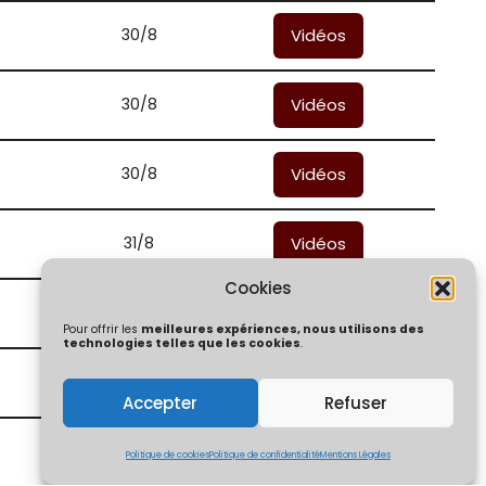
30/8
Vidéos
30/8
Vidéos
30/8
Vidéos
31/8
Vidéos
Cookies
31/8
Vidéos
Pour offrir les
meilleures expériences, nous utilisons des
technologies telles que les cookies
.
31/8
Vidéos
Accepter
Refuser
31/8
Vidéos
Politique de cookies
Politique de confidentialité
Mentions Légales