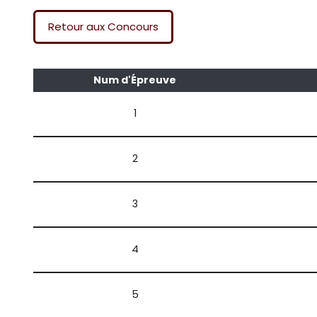
Retour aux Concours
Num d'Épreuve
1
2
3
4
5