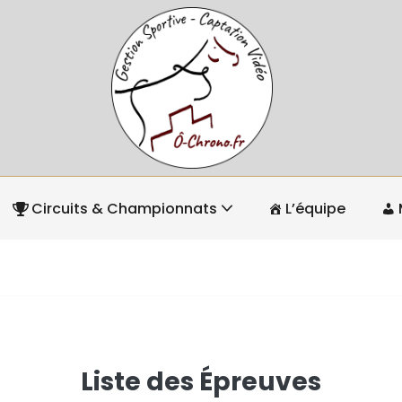
Circuits & Championnats
L’équipe
Liste des Épreuves