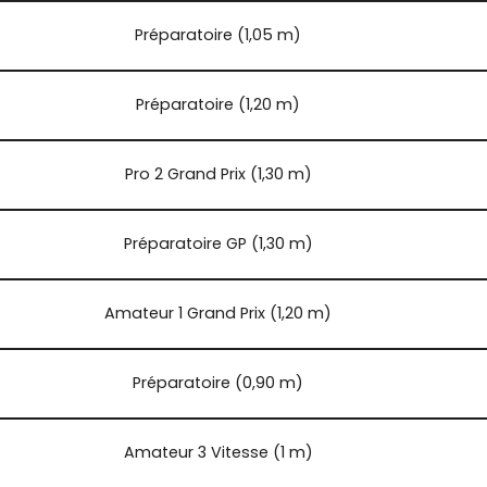
Préparatoire (1,05 m)
Préparatoire (1,20 m)
Pro 2 Grand Prix (1,30 m)
Préparatoire GP (1,30 m)
Amateur 1 Grand Prix (1,20 m)
Préparatoire (0,90 m)
Amateur 3 Vitesse (1 m)