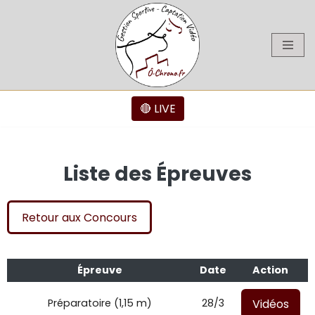
Aller
au
contenu
🔴 LIVE
Liste des Épreuves
Retour aux Concours
Épreuve
Date
Action
Vidéos
Préparatoire (1,15 m)
28/3