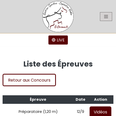
Aller
au
contenu
🔴 LIVE
Liste des Épreuves
Retour aux Concours
Épreuve
Date
Action
Vidéos
Préparatoire (1,20 m)
12/9