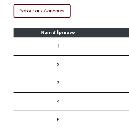
Retour aux Concours
Num d'Épreuve
1
2
3
4
5