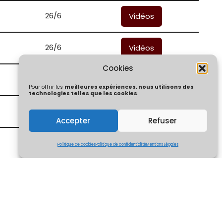
26/6
Vidéos
26/6
Vidéos
Cookies
26/6
Vidéos
Pour offrir les
meilleures expériences, nous utilisons des
technologies telles que les cookies
.
26/6
Vidéos
Accepter
Refuser
26/6
Vidéos
Politique de cookies
Politique de confidentialité
Mentions Légales
26/6
Vidéos