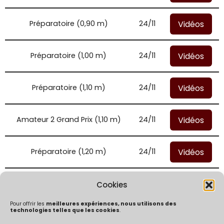
Vidéos
Préparatoire (0,90 m)
24/11
Vidéos
Préparatoire (1,00 m)
24/11
Vidéos
Préparatoire (1,10 m)
24/11
Vidéos
Amateur 2 Grand Prix (1,10 m)
24/11
Vidéos
Préparatoire (1,20 m)
24/11
Vidéos
Amateur 1 Grand Prix (1,20 m)
24/11
Cookies
Pour offrir les
meilleures expériences, nous utilisons des
technologies telles que les cookies
.