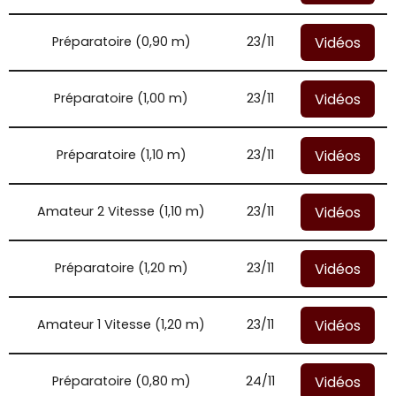
Vidéos
Préparatoire (0,90 m)
23/11
Vidéos
Préparatoire (1,00 m)
23/11
Vidéos
Préparatoire (1,10 m)
23/11
Vidéos
Amateur 2 Vitesse (1,10 m)
23/11
Vidéos
Préparatoire (1,20 m)
23/11
Vidéos
Amateur 1 Vitesse (1,20 m)
23/11
Vidéos
Préparatoire (0,80 m)
24/11