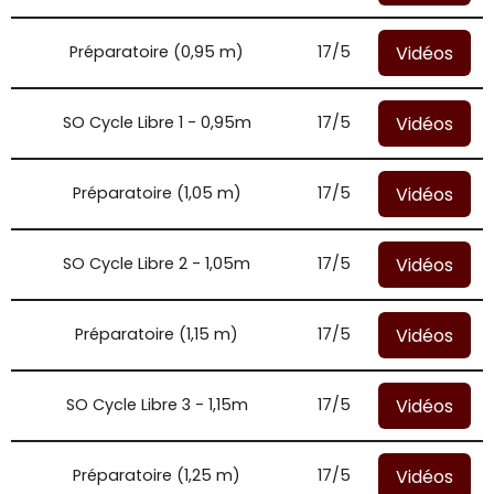
Vidéos
Préparatoire (0,95 m)
17/5
Vidéos
SO Cycle Libre 1 - 0,95m
17/5
Vidéos
Préparatoire (1,05 m)
17/5
Vidéos
SO Cycle Libre 2 - 1,05m
17/5
Vidéos
Préparatoire (1,15 m)
17/5
Vidéos
SO Cycle Libre 3 - 1,15m
17/5
Vidéos
Préparatoire (1,25 m)
17/5