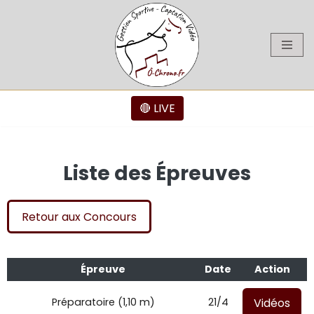
Aller
au
contenu
🔴 LIVE
Liste des Épreuves
Retour aux Concours
Épreuve
Date
Action
Vidéos
Préparatoire (1,10 m)
21/4