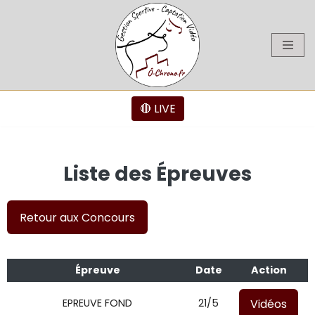
Aller
au
contenu
🔴 LIVE
Liste des Épreuves
Retour aux Concours
Épreuve
Date
Action
Vidéos
EPREUVE FOND
21/5