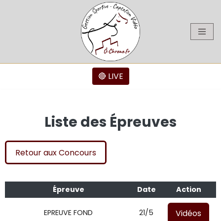
Aller
au
contenu
🔴 LIVE
Liste des Épreuves
Retour aux Concours
Épreuve
Date
Action
Vidéos
EPREUVE FOND
21/5