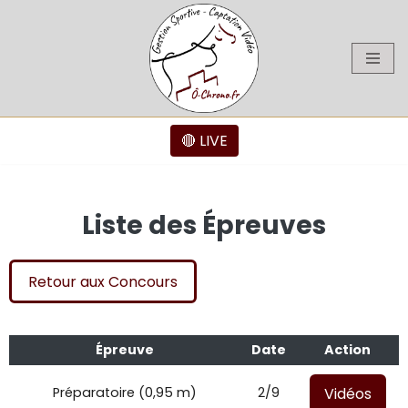
Aller
au
contenu
🔴 LIVE
Liste des Épreuves
Retour aux Concours
Épreuve
Date
Action
Vidéos
Préparatoire (0,95 m)
2/9