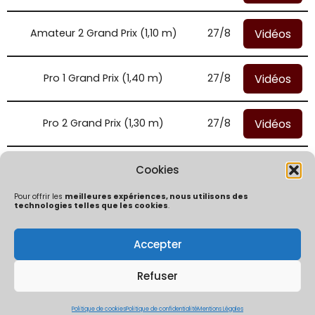
Vidéos
Amateur 2 Grand Prix (1,10 m)
27/8
Vidéos
Pro 1 Grand Prix (1,40 m)
27/8
Vidéos
Pro 2 Grand Prix (1,30 m)
27/8
Vidéos
Amateur 1 Grand Prix (1,20 m)
27/8
Cookies
Pour offrir les
meilleures expériences, nous utilisons des
technologies telles que les cookies
.
Accepter
Politique de confidentialité
Mentions Légales
Politique de cookies (UE)
Refuser
ÔChrono By Ocaptation | Un concept crée et développé par
Thibaut Mouly & Co | 2026
Politique de cookies
Politique de confidentialité
Mentions Légales