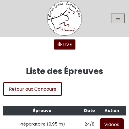
Aller
au
contenu
🔴 LIVE
Liste des Épreuves
Retour aux Concours
Épreuve
Date
Action
Vidéos
Préparatoire (0,95 m)
24/8