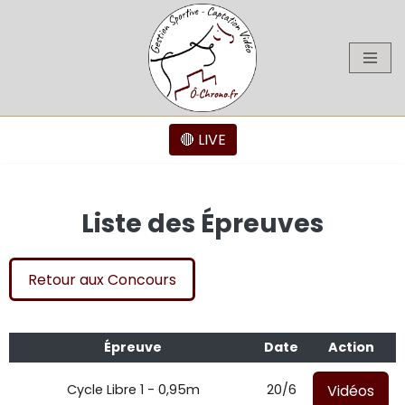
Aller
au
contenu
🔴 LIVE
Liste des Épreuves
Retour aux Concours
Épreuve
Date
Action
Vidéos
Cycle Libre 1 - 0,95m
20/6