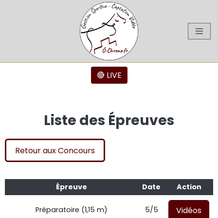
Aller
au
contenu
🔴 LIVE
Liste des Épreuves
Retour aux Concours
Épreuve
Date
Action
Vidéos
Préparatoire (1,15 m)
5/5