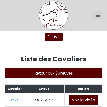
Aller
au
contenu
🔴 LIVE
Liste des Cavaliers
Retour aux Épreuves
Cavalier
Cheval
Action
Voir la Vidéo
XX XX
RIOU DE LA DRAYE