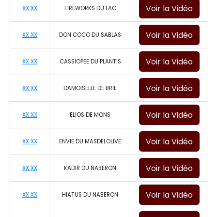
Voir la Vidéo
XX XX
FIREWORKS DU LAC
Voir la Vidéo
XX XX
DON COCO DU SABLAS
Voir la Vidéo
XX XX
CASSIOPEE DU PLANTIS
Voir la Vidéo
XX XX
DAMOISELLE DE BRIE
Voir la Vidéo
XX XX
ELIOS DE MONS
Voir la Vidéo
XX XX
ENVIE DU MASDELOLIVE
Voir la Vidéo
XX XX
KADIR DU NABERON
Voir la Vidéo
XX XX
HIATUS DU NABERON