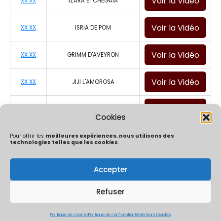
Voir la Vidéo
XX XX
IZARA ETCHEGAIA
Voir la Vidéo
XX XX
ISRIA DE POM
Voir la Vidéo
XX XX
GRIMM D'AVEYRON
Voir la Vidéo
XX XX
JIJI L'AMOROSA
Voir la Vidéo
XX XX
JAYA DE LA FREGIERE
Cookies
Pour offrir les
meilleures expériences, nous utilisons des
technologies telles que les cookies
.
Accepter
Politique de confidentialité
Mentions Légales
Politique de cookies (UE)
Refuser
ÔChrono By Ocaptation | Un concept crée et développé par
Thibaut Mouly & Co | 2026
Politique de cookies
Politique de confidentialité
Mentions Légales