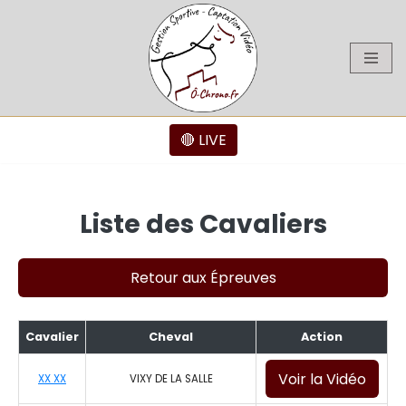
Aller
au
contenu
🔴 LIVE
Liste des Cavaliers
Retour aux Épreuves
Cavalier
Cheval
Action
Voir la Vidéo
XX XX
VIXY DE LA SALLE